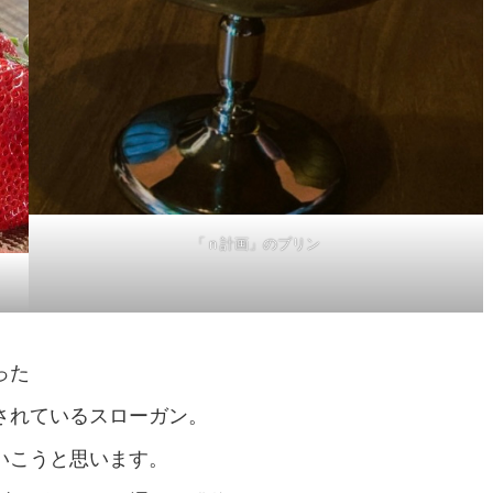
「ｎ計画」のプリン
った
されているスローガン。
いこうと思います。