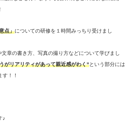
！
意点」
についての研修を１時間みっちり受けまし
や文章の書き方、写真の撮り方などについて学びまし
うがリアリティがあって親近感がわく”
という部分には
ます！！
す♪