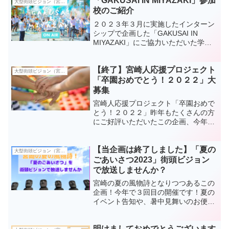
「GAKUSAI IN MIYAZAKI」参加
大型街頭ビジョン（宮崎駅前ビジョン・宮崎県病院前ビジョン）
校のご紹介
２０２３年３月に実施したインターン
シップで企画した「GAKUSAI IN
MIYAZAKI」にご協力いただいた学校
のご紹介です。３校とも、学生さんた
ちが作成した...
【終了】宮崎人応援プロジェクト
大型街頭ビジョン（宮崎駅前ビジョン・宮崎県病院前ビジョン）
「卒園おめでとう！２０２２」大
募集
宮崎人応援プロジェクト「卒園おめで
とう！２０２２」昨年もたくさんの方
にご好評いただいたこの企画、今年は
より多くの幼稚園・保育園にもご参加
いただけるように大幅リニ...
【当企画は終了しました】「夏の
大型街頭ビジョン（宮崎駅前ビジョン・宮崎県病院前ビジョン）
ごあいさつ2023」街頭ビジョン
で放送しませんか？
宮崎の夏の風物詩となりつつあるこの
企画！今年で３回目の開催です！夏の
イベント告知や、暑中見舞いのお便り
の代わりに。新規開拓のチャンスに
も！たくさんのご応募お待ち...
明けましておめでとうございます