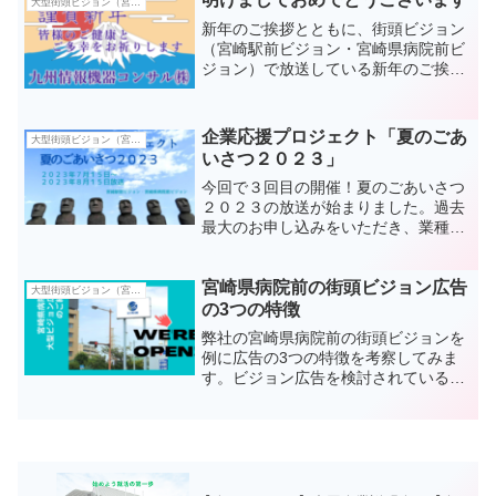
大型街頭ビジョン（宮崎駅前ビジョン・宮崎県病院前ビジョン）
新年のご挨拶とともに、街頭ビジョン
（宮崎駅前ビジョン・宮崎県病院前ビ
ジョン）で放送している新年のご挨拶
動画を紹介いたします。「やれば出来
る！」をスローガンに今期...
企業応援プロジェクト「夏のごあ
大型街頭ビジョン（宮崎駅前ビジョン・宮崎県病院前ビジョン）
いさつ２０２３」
今回で３回目の開催！夏のごあいさつ
２０２３の放送が始まりました。過去
最大のお申し込みをいただき、業種、
内容、共に盛りだくさんの映像になっ
ています！
宮崎県病院前の街頭ビジョン広告
大型街頭ビジョン（宮崎駅前ビジョン・宮崎県病院前ビジョン）
の3つの特徴
弊社の宮崎県病院前の街頭ビジョンを
例に広告の3つの特徴を考察してみま
す。ビジョン広告を検討されている方
の参考になれば幸いです。