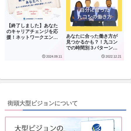
【終了しました】あなた
のキャリアチェンジを応
あなたに合った働き方が
援！ネットワークエンジ
見つかるかも？！九コン
ニア募集！
での時間別３パターンの
働き方！！
2024.09.11
2022.12.21
街頭大型ビジョンについて