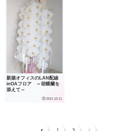
新築オフィスのLAN配線
inOAフロア ～胡蝶蘭を
添えて～
2021.10.11
前
1
3
4